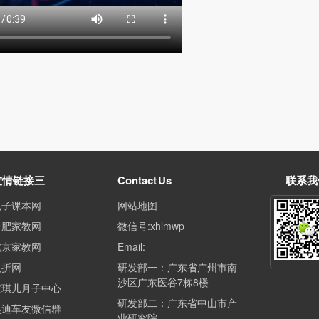
友情链接三
Contact Us
联系我
电子课本网
网站地图
合肥家教网
微信号:xhlmwp
北京家教网
Email:
兔折网
研发部一：广东省广州市南
沙区广东医谷7栋8楼
安琪儿月子中心
研发部二：广东省中山市产
奥迪车友微信群
业研究院