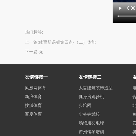
热门标签:
上一篇:
体育新课标第四点-（二）体能
下一篇:
无
友情链接一
友情链接二
凤凰网体育
太哲建筑装饰造型
新浪体育
健身房跑步机
搜狐体育
少培网
百度体育
少林寺武校
场馆用羽毛球
衢州钢琴培训