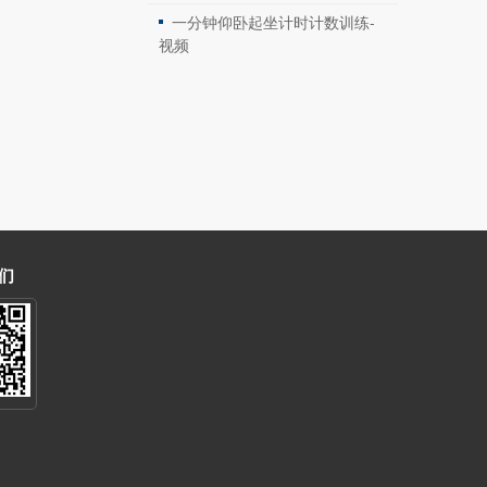
一分钟仰卧起坐计时计数训练-
视频
们