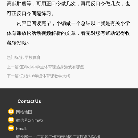
高低胖瘦等，可用正口令做几次，再用反口令做几次，也
可正反口令间隔练习。
内容已阅读完毕，小编做一个总结以上就是有关小学
体育课放松活动视频解析的文章，看完对您有帮助记得收
藏转发哦~
热门标签:
学校体育
上一篇:
五种小中学生体育课热身游戏有哪些
下一篇:
总结1- 6年级体育课教学大纲
Contact Us
网站地图
微信号:xhlmwp
Email:
研发部一：广东省广州市南沙区广东医谷7栋8楼