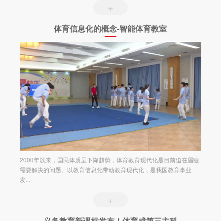
+
体育信息化的概念-智能体育教室
2000年以来，国民体质呈下降趋势，体育教育现代化是目前迫在眉睫
需要解决的问题。以教育信息化带动教育现代化，是我国教育事业
发...
+
义务教育新课标发布！体育成第三主科