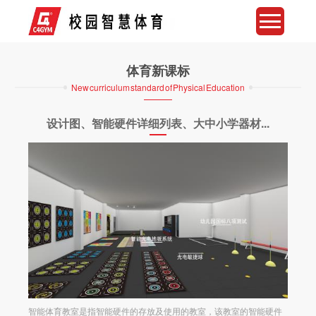
体育新课标
New curriculum standard of Physical Education
设计图、智能硬件详细列表、大中小学器材...
智能体育教室是指智能硬件的存放及使用的教室，该教室的智能硬件