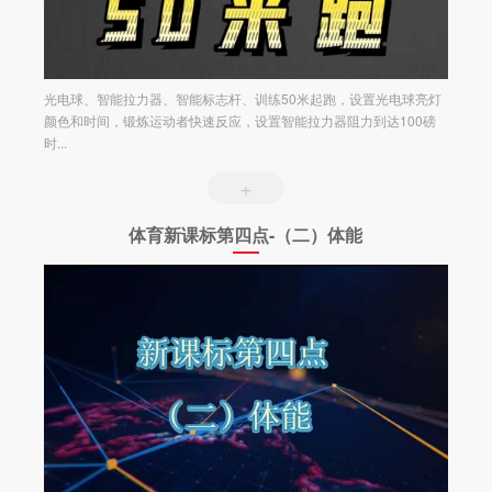
光电球、智能拉力器、智能标志杆、训练50米起跑，设置光电球亮灯
颜色和时间，锻炼运动者快速反应，设置智能拉力器阻力到达100磅
时...
+
体育新课标第四点-（二）体能