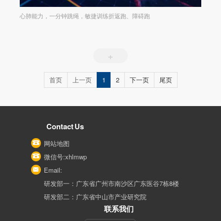
心肺能力，一分钟跳绳，敏捷训练折返跑、障碍跑
+
首页
上一页
1
2
下一页
尾页
Contact Us
网站地图
微信号:xhlmwp
Email:
研发部一：广东省广州市南沙区广东医谷7栋8楼
研发部二：广东省中山市产业研究院
联系我们