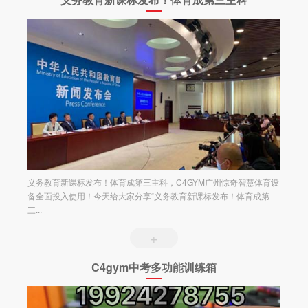
义务教育新课标发布！体育成第三主科，C4GYM广州惊奇智慧体育设
备全面投入使用！今天给大家分享“义务教育新课标发布！体育成第
三...
+
C4gym中考多功能训练箱