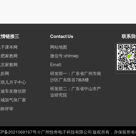
友情链接三
Contact Us
联系我
电子课本网
网站地图
合肥家教网
微信号:xhlmwp
北京家教网
Email:
兔折网
研发部一：广东省广州市南
沙区广东医谷7栋8楼
安琪儿月子中心
研发部二：广东省中山市产
奥迪车友微信群
业研究院
运城加气块厂家
职称评审
CP备2021068167号
© 广州惊奇电子科技有限公司 版权所有，并保留所有