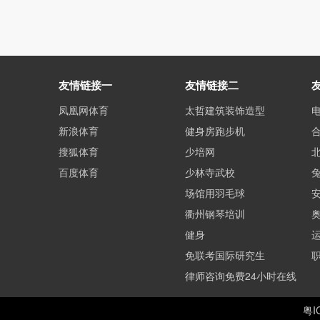
友情链接一
友情链接二
凤凰网体育
太哲建筑装饰造型
新浪体育
健身房跑步机
搜狐体育
少培网
百度体育
少林寺武校
场馆用羽毛球
衢州钢琴培训
健身
免联考国际研究生
律师咨询免费24小时在线
粤I