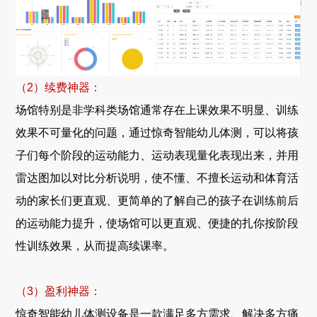
（2）续费神器：
场馆特别是非学科类场馆通常存在上课效果不明显、训练
效果不可量化的问题，通过惊奇智能幼儿体测，可以将孩
子们每个阶段的运动能力、运动表现量化表现出来，并用
雷达图加以对比分析说明，使不懂、不擅长运动和体育活
动的家长们更直观、更简单的了解自己的孩子在训练前后
的运动能力提升，使场馆可以更直观、便捷的扎你按阶段
性训练效果，从而提高续课率。
（3）盈利神器：
惊奇智能幼儿体测设备是一款满足多方需求、解决多方痛