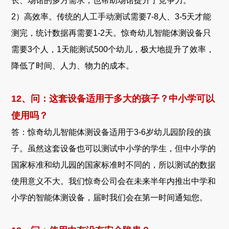
长、场馆的多方需求，也帮助场馆提升了竞争力。
2）高效率。传统的人工手动测试需要7-8人、3-5天才能
测完，统计数据再需要1-2天。惊奇幼儿智能体测设备只
需要3个人，1天能测试500个幼儿，极大地提升了效率，
降低了时间、人力、物力的成本。
12、问：这套设备适用于多大的孩子？中小学可以
使用吗？
答：惊奇幼儿智能体测设备适用于3-6岁幼儿园阶段的孩
子。虽然这套设备也可以测试中小学的学生，但中小学的
国家标准和幼儿园的国家标准时不同的，所以测试的数据
使用意义不大。我们惊奇公司会在未来半年内推出中学和
小学的智能体测设备，届时我们会在第一时间通知您。