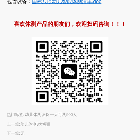
包含设备：
国标八项幼儿智能体测清单.doc
喜欢体测产品的朋友们，欢迎扫码咨询！！！
热门标签:
幼儿体测设备 一天可测500人
上一篇:
幼儿体测8大项目
下一篇:
无