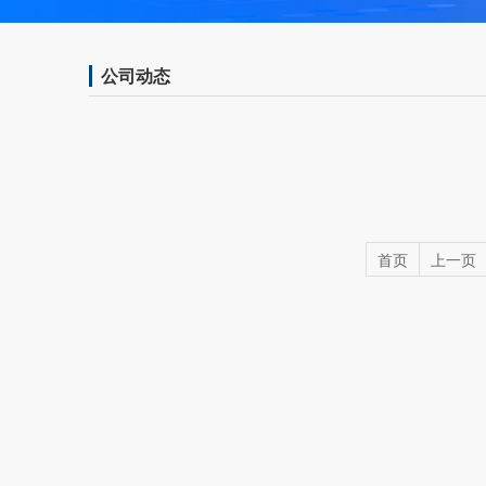
公司动态
首页
上一页