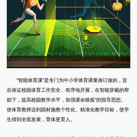
“智能体育课”是专门为中小学体育课量身订做的，旨
在保证校园体育工作安全、有序地开展，在智能穿戴的帮
助下，提高校园教学水平，加强课余锻炼”的指导思想。
使体育教师达到因材施教个性化、精准化教学目标，使学
生得到全面发展，育体更育人。