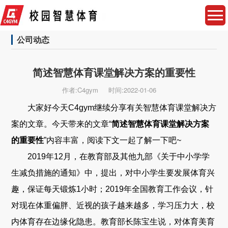
公司动态
简述智慧体育课堂解决方案的重要性
作者:C4gym
时间:2022-01-06
大家好今天C4gym继续分享有关智慧体育课堂解决方
案的文章。今天带来的文章“
简述智慧体育课堂解决方案
的重要性
”内容丰富，阅读下文一起了解一下吧~
2019年12月，在教育部及其他九部《关于中小学学
生减负措施的通知》中，提出，对中小学生要发展体育兴
趣，保证每天锻炼1小时；2019年全国教育工作会议，针
对现在体重偏胖、近视的孩子越来越多，学习压力大，校
内体育存在边缘化隐患。教育部长陈宝生说，对体育美育