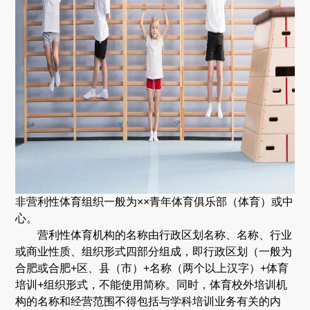
非营利性体育组织一般为××青年体育俱乐部（体育）或中
心。
营利性体育机构的名称由行政区划名称、名称、行业
或商业性质、组织形式四部分组成，即行政区划（一般为
合肥或合肥+区、县（市）+名称（两个以上汉字）+体育
培训+组织形式，不能使用简称。同时，体育校外培训机
构的名称和经营范围不得包括与学科培训业务有关的内