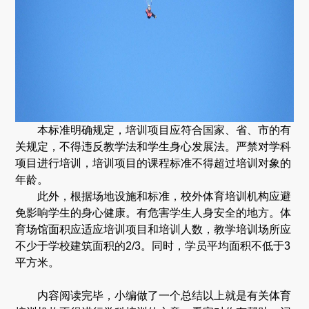
本标准明确规定，培训项目应符合国家、省、市的有
关规定，不得违反教学法和学生身心发展法。严禁对学科
项目进行培训，培训项目的课程标准不得超过培训对象的
年龄。
此外，根据场地设施和标准，校外体育培训机构应避
免影响学生的身心健康。有危害学生人身安全的地方。体
育场馆面积应适应培训项目和培训人数，教学培训场所应
不少于学校建筑面积的2/3。同时，学员平均面积不低于3
平方米。
内容阅读完毕，小编做了一个总结以上就是有关体育