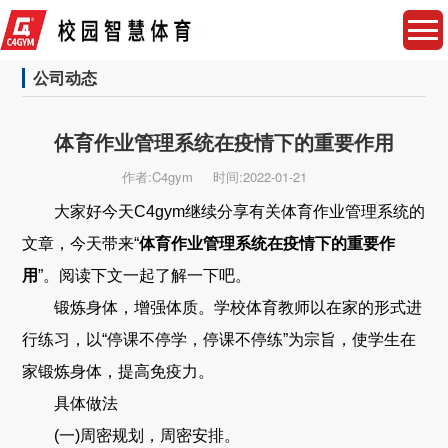
公司动态
体育作业管理系统在疫情下的重要作用
作者:C4gym
时间:2022-01-21
大家好今天C4gym继续分享有关体育作业管理系统的
文章，今天带来“
体育作业管理系统在疫情下的重要作
用
”。阅读下文一起了解一下吧。
锻炼身体，增强体质。学校体育教师以在家的形式进
行练习，以“停课不停学，停课不停练”为宗旨，使学生在
家锻炼身体，提高免疫力。
具体做法
(一)周密规划，周密安排。