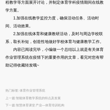
程教学等方面展开讨论，并制定体育学科疫情期间在线教
学方案。
1.加强在线教学监控力度，确保活动任务、活动时
间、活动效果。
2.加强在线体育和健康教研活动，及时与周边学校联
系，取长补短，创造性地做好学校体育与健康教学工作。
内容已阅读完毕，小编做一个总结以上就是有关体育
作业管理系统在疫情下的重要作用
的文章，看完对您有帮
助记得收藏转发哦~
热门标签:
体育作业管理系统
上一篇:
智能体育教学系统的特点及发展
下一篇:
智慧体育课堂 产业—体育培训机构