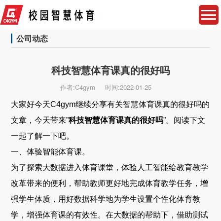
公司动态
科技智慧体育课真的很好吗
作者:C4gym
时间:2022-01-25
大家好今天C4gym继续分享有关智慧体育课真的很好吗的
文章，今天带来”
科技智慧体育课真的很好吗
”。阅读下文
一起了解一下吧。
一、体验智能体育课。
为了探索大数据进入体育课堂，体验人工智能给教育教学
改革带来的便利，帮助教师更好地完成体育教学任务，增
强学生体质，用好数据科学地为学生设置个性化体育教
学，增强体育课的有效性。在大数据的帮助下，借助测试