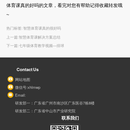
体育课真的好吗的文章，看完对您有帮助记得收藏转发哦
~
热门标签:
智慧体育课真的很好吗
上一篇:
智慧体育课解决方案总结
下一篇:
七年级体育教学视频—排球
Contact Us
网站地图
微信号:xhlmwp
Email:
研发部一：广东省广州市南沙区广东医谷7栋8楼
研发部二：广东省中山市产业研究院
联系我们