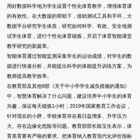
用好数据科学地为学生设置个性化体育教学，增强体育课
的有效性。在大数据的帮助下，借助测试工具和手环，大
数据平台研究学生体质，研究如何科学、有效、安全地测
试学生体育，进行个性化体育锻炼，开启了体育智能课堂
教学研究的新篇章。
智能体育通过智能监测采集学生的运动成绩，对学生的数
据进行快速分析，并能提出科学的体能提升训练方案，为
教师提高教学效率。
在教育部及其他9部《关于中小学学生减负措施的通知》
中，智慧体育解决了什么问题，建议培养中小学生的体育
兴趣，保证每天锻炼1小时；2019年国家教育工作会议，
针对现在的小胖，学校体育存在着日益增多、升学压力
大、存在边缘化危险等问题。教育部部长陈宝生表示，体
育美育要有严格的要求。把体育纳入教育现代化评价指标