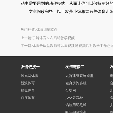
动中需要用到的动作模式，从而让你可以保持良好
文章阅读完毕，以上就是小编总结有关体育训练软
热门标签:
体育训练软件
上一篇:
了解体育左右后转教学视频
下一篇:
体育云课堂教师可以看视频吗 视频后对教学工作总
友情链接一
友情链接二
凤凰网体育
太哲建筑装饰造型
新浪体育
健身房跑步机
搜狐体育
少培网
百度体育
少林寺武校
场馆用羽毛球
衢州钢琴培训