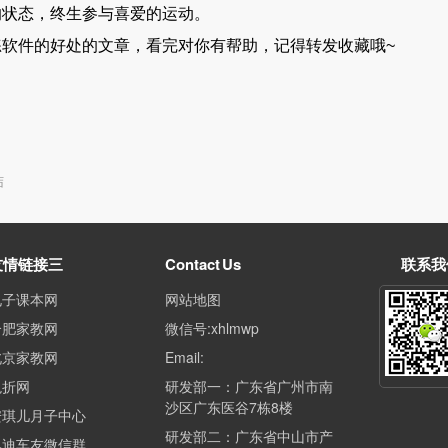
的状态，终生参与喜爱的运动。
件的好处的文章，看完对你有帮助，记得转发收藏哦~
结
友情链接三
Contact Us
联系我
电子课本网
网站地图
合肥家教网
微信号:xhlmwp
北京家教网
Email:
兔折网
研发部一：广东省广州市南
沙区广东医谷7栋8楼
安琪儿月子中心
研发部二：广东省中山市产
奥迪车友微信群