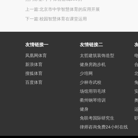
上一篇:
北京市中学智慧体育的应用开展
下一篇:
校园智慧体育在课堂运用
友情链接一
友情链接二
凤凰网体育
太哲建筑装饰造型
新浪体育
健身房跑步机
搜狐体育
少培网
百度体育
少林寺武校
场馆用羽毛球
衢州钢琴培训
健身
免联考国际研究生
律师咨询免费24小时在线