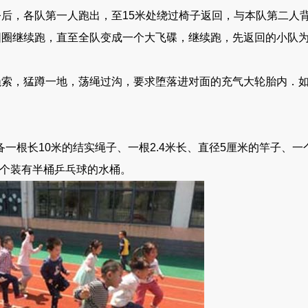
，各队第一人跑出，至15米处绕过椅子返回，与本队第二人
圆圈继续跑，直至全队变成一个大飞碟，继续跑，先返回的小队
，猛蹲一地，荡绳过沟，要求堕落进对面的充气大轮胎内．如
根长10米的结实绳子、一根2.4米长、直径5厘米的竿子、一
一个装有半桶乒乓球的水桶。