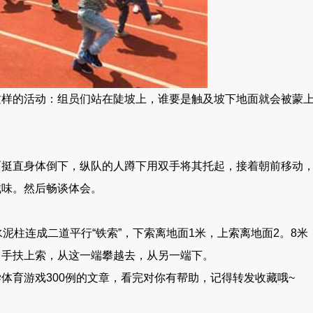
的活动：组员们站在陡坡上，谁要是触及坡下地面就会被蒙上
直身体倒下，纵队的人蹲下用双手将其托起，接着朝前移动，
滋味。然后畅谈体会。
柱连成二道平行“铁索”，下索离地面1米，上索离地面2。8米
，手扶上索，从这一端攀越去，从另一端下。
育游戏300例的文章，看完对你有帮助，记得转发收藏哦~