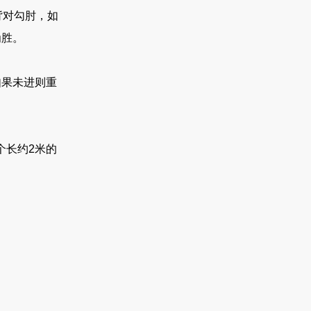
背对勾肘，如
为胜。
果未进则重
个长约2米的