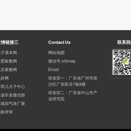
友情链接三
Contact Us
联系我
电子课本网
网站地图
合肥家教网
微信号:xhlmwp
北京家教网
Email:
兔折网
研发部一：广东省广州市南
沙区广东医谷7栋8楼
安琪儿月子中心
研发部二：广东省中山市产
奥迪车友微信群
业研究院
运城加气块厂家
职称评审