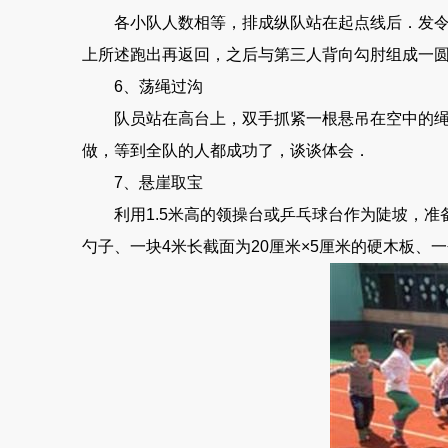
各小队人数相等，排成纵队站在起点线后．发令后
上所述跑出再返回，之后与第三人背向勾肘组成一
6、荡绳过沟
队员站在高台上，双手抓紧一根悬吊在空中的绳索
做，等到全队的人都成功了，谈谈体会．
7、悬崖取宝
利用1.5米高的领操台或乒乓球台作为陡坡，准备一
勺子、一块4米长截面为20厘米×5厘米的硬木板、