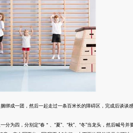
绑成一团，然后一起走过一条百米长的障碍区，完成后谈谈
四，分别定“春＂、“夏”、“秋”、“冬”当龙头，然后喊号并