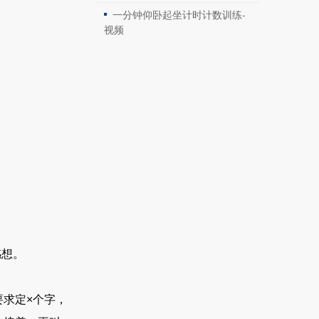
一分钟仰卧起坐计时计数训练-
视频
感想。
要求定×个字，