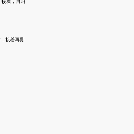
．接着，再叫
，接着再撕