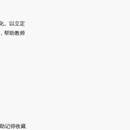
化。以立定
，帮助教师
帮助记得收藏