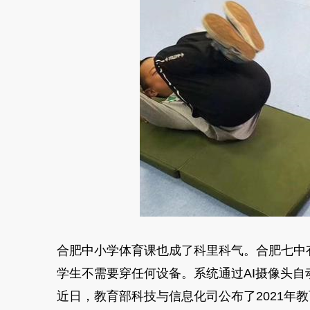
合肥中小学体育课也成了科里科气。合肥七中
学生不需要穿任何设备。系统通过AI摄像头
近日，教育部科技与信息化司公布了2021年