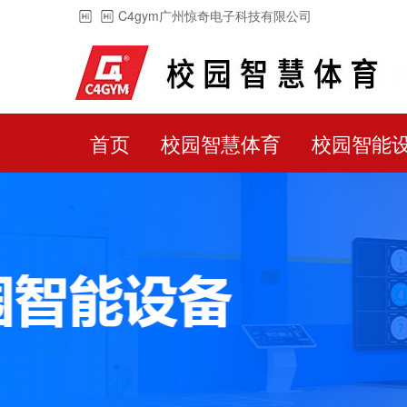
C4gym广州惊奇电子科技有限公司
首页
校园智慧体育
校园智能