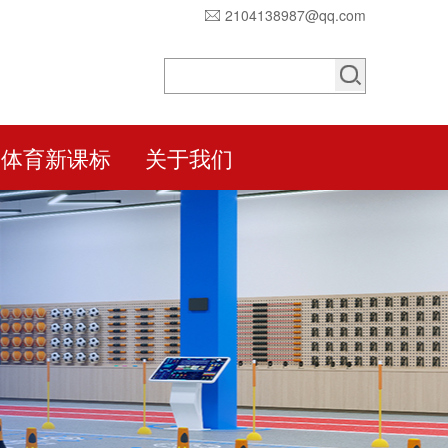
2104138987@qq.com
体育新课标
关于我们