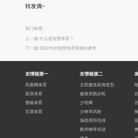
转发偶~
热门标签:
上一篇:
什么是智慧体育？
下一篇:
2022年的智慧体育智能化教学
友情链接一
友情链接二
凤凰网体育
太哲建筑装饰造型
新浪体育
健身房跑步机
搜狐体育
少培网
百度体育
少林寺武校
场馆用羽毛球
衢州钢琴培训