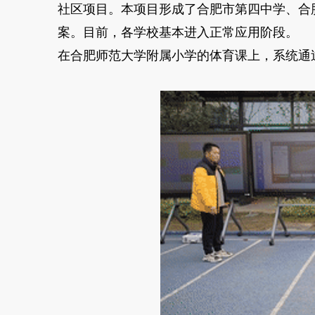
社区项目。本项目形成了合肥市第四中学、合
案。目前，各学校基本进入正常应用阶段。
在合肥师范大学附属小学的体育课上，系统通