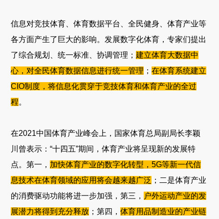
信息对竞技体育、体育数据平台、全民健身、体育产业等
各方面产生了巨大的影响。发展数字化体育，专家们提出
了综合规划、统一标准、协调管理；
建立体育大数据中
心，对全民体育数据信息进行统一管理
；
在体育系统建立
CIO制度，将信息化贯穿于竞技体育和体育产业的全过
程
。
在2021中国体育产业峰会上，国家体育总局副局长李颖
川曾表示：“十四五”期间，体育产业将呈现新的发展特
点。第一，
加快体育产业的数字化转型，5G等新一代信
息技术在体育领域的应用将会越来越广泛
；二是体育产业
的消费驱动功能将进一步加强，第三，
户外运动产业的发
展潜力将得到充分释放
；第四，
体育用品制造业的产业链