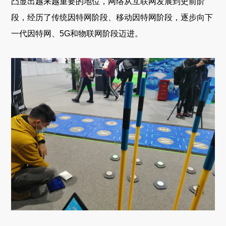
凸显出越来越重要的地位，网络从互联网发展到史前阶
段，经历了传统因特网阶段、移动因特网阶段，逐步向下
一代因特网、5G和物联网阶段迈进。