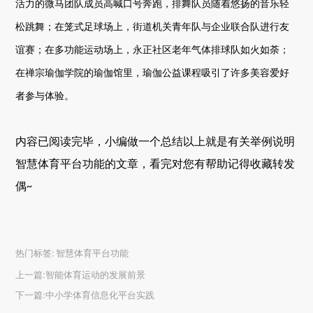
活力的微马团队成员高喊口号奔跑，排舞队员随着悠扬的音乐轻
松跳舞；在笼式足球场上，街道机关青年队与企业联合队进行友
谊赛；在多功能运动场上，永正社区老年气体排球队如火如荼；
在禅宗瑜伽学院的瑜伽馆里，瑜伽公益课程吸引了许多美容爱好
者参与体验。
内容已阅读完毕，小编做一个总结
以上就是有
关
举例说明
智慧体育平台功能
的文章
，看完对您有帮助记得收藏转发
偶
~
热门标签:
智慧体育平台功能
上一篇:
智能体育运动的发展前景
下一篇:
中小学体育信息化平台实践