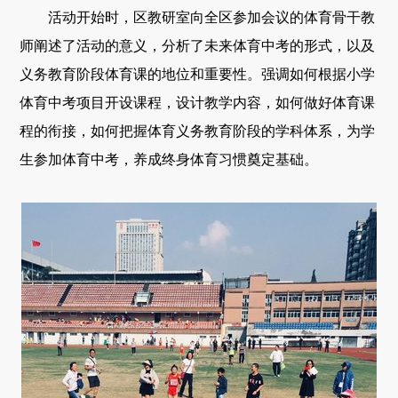
活动开始时，区教研室向全区参加会议的体育骨干教
师阐述了活动的意义，分析了未来体育中考的形式，以及
义务教育阶段体育课的地位和重要性。强调如何根据小学
体育中考项目开设课程，设计教学内容，如何做好体育课
程的衔接，如何把握体育义务教育阶段的学科体系，为学
生参加体育中考，养成终身体育习惯奠定基础。